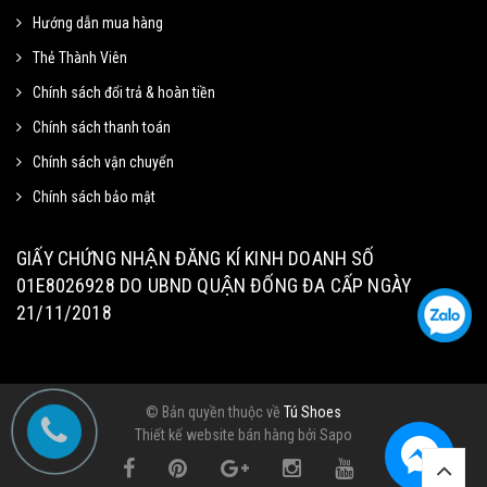
Hướng dẫn mua hàng
Thẻ Thành Viên
Mã giảm 15% cho đơn tối thiểu
Sao chép
250k.
Chính sách đổi trả & hoàn tiền
Giảm tối đa 100k
Chính sách thanh toán
Hạn sử dung: 31/09/2020
Chính sách vận chuyển
Chính sách bảo mật
Mã giảm 40% cho đơn tối thiểu
Sao chép
500k
GIẤY CHỨNG NHẬN ĐĂNG KÍ KINH DOANH SỐ
01E8026928 DO UBND QUẬN ĐỐNG ĐA CẤP NGÀY
Hạn sử dung: 09/09/2020
21/11/2018
Mã giảm 40% cho các sản phẩm
Sao chép
thuộc mặt hàng tiêu dùng
© Bản quyền thuộc về
Tú Shoes
Thiết kế website bán hàng
bởi Sapo
Hạn sử dung: 20/10/2020