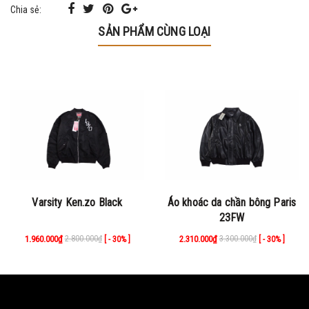
Chia sẻ:
SẢN PHẨM CÙNG LOẠI
Varsity Ken.zo Black
Áo khoác da chần bông Paris
23FW
1.960.000₫
2.800.000₫
2.310.000₫
3.300.000₫
[ - 30% ]
[ - 30% ]