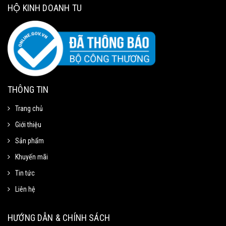
HỘ KINH DOANH TU
THÔNG TIN
Trang chủ
Giới thiệu
Sản phẩm
Khuyến mãi
Tin tức
Liên hệ
Mã Giảm Giá
Chọn Sao Chép mã giảm giá tương ứng và dán vào phần Mã khuyến mãi ở
HƯỚNG DẪN & CHÍNH SÁCH
trang thanh toán.