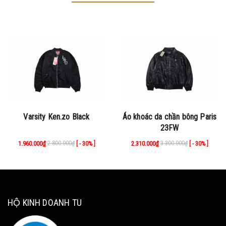
Varsity Ken.zo Black
Áo khoác da chần bông Paris
23FW
1.960.000₫
2.800.000₫
2.310.000₫
3.300.000₫
[ - 30% ]
[ - 30% ]
HỘ KINH DOANH TU