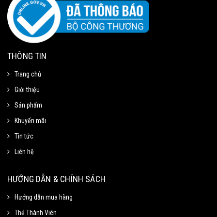
THÔNG TIN
Trang chủ
Giới thiệu
Sản phẩm
Khuyến mãi
Tin tức
Liên hệ
Mã Giảm Giá
Chọn Sao Chép mã giảm giá tương ứng và dán vào phần Mã khuyến mãi ở
HƯỚNG DẪN & CHÍNH SÁCH
trang thanh toán.
Hướng dẫn mua hàng
Thẻ Thành Viên
Mã giảm 15% cho đơn tối thiểu