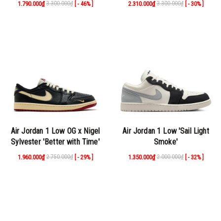
1.790.000₫
3.300.000₫
2.310.000₫
3.300.000₫
[ - 46% ]
[ - 30% ]
Air Jordan 1 Low OG x Nigel
Air Jordan 1 Low 'Sail Light
Sylvester 'Better with Time'
Smoke'
1.960.000₫
2.750.000₫
1.350.000₫
2.000.000₫
[ - 29% ]
[ - 32% ]