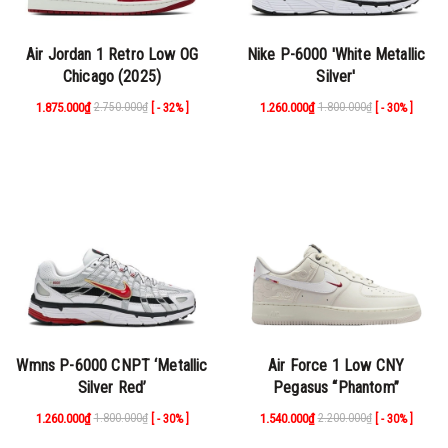
Air Jordan 1 Retro Low OG
Nike P-6000 'White Metallic
Chicago (2025)
Silver'
1.875.000₫
2.750.000₫
1.260.000₫
1.800.000₫
[ - 32% ]
[ - 30% ]
Wmns P-6000 CNPT ‘Metallic
Air Force 1 Low CNY
Silver Red’
Pegasus “Phantom”
1.260.000₫
1.800.000₫
1.540.000₫
2.200.000₫
[ - 30% ]
[ - 30% ]