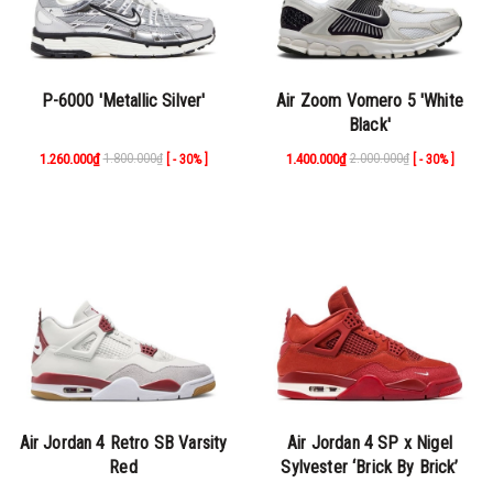
P-6000 'Metallic Silver'
Air Zoom Vomero 5 'White
Black'
1.260.000₫
1.800.000₫
1.400.000₫
2.000.000₫
[ - 30% ]
[ - 30% ]
Air Jordan 4 Retro SB Varsity
Air Jordan 4 SP x Nigel
Red
Sylvester ‘Brick By Brick’