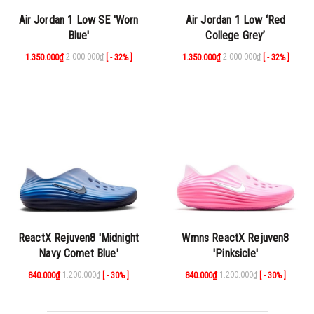
Air Jordan 1 Low SE 'Worn
Air Jordan 1 Low ‘Red
Blue'
College Grey’
1.350.000₫
2.000.000₫
1.350.000₫
2.000.000₫
[ - 32% ]
[ - 32% ]
ReactX Rejuven8 'Midnight
Wmns ReactX Rejuven8
Navy Comet Blue'
'Pinksicle'
840.000₫
1.200.000₫
840.000₫
1.200.000₫
[ - 30% ]
[ - 30% ]