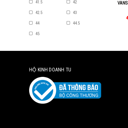
41.5
42
VANS 
42.5
43
4
44
44.5
45
HỘ KINH DOANH TU