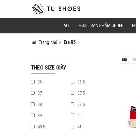
ALL
+5000 SẢN PHẨM ORDER
NI
Trang chủ
Era 95
THEO SIZE GIÀY
36
36.5
37
37.5
38
38.5
39
40
40.5
41