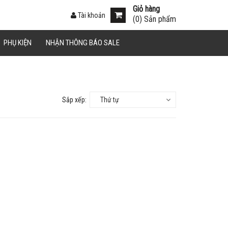
Giỏ hàng
Tài khoản
(
0
) Sản phẩm
PHỤ KIỆN
NHẬN THÔNG BÁO SALE
Sắp xếp:
Thứ tự