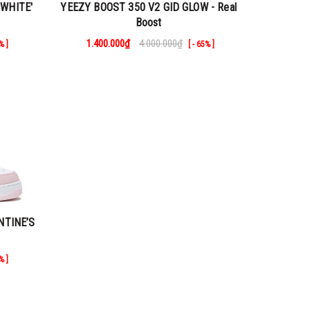
'WHITE'
YEEZY BOOST 350 V2 GID GLOW - Real
Boost
1.400.000₫
4.000.000₫
% ]
[ - 65% ]
NTINE’S
% ]