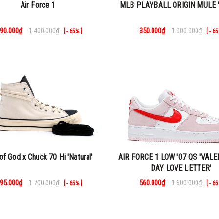
Air Force 1
MLB PLAYBALL ORIGIN MULE 
90.000₫
1.400.000₫
350.000₫
1.000.000₫
[ - 65% ]
[ - 65
of God x Chuck 70 Hi 'Natural'
AIR FORCE 1 LOW '07 QS 'VALE
DAY LOVE LETTER'
95.000₫
1.700.000₫
560.000₫
1.600.000₫
[ - 65% ]
[ - 65