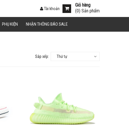
Giỏ hàng
Tài khoản
(
0
) Sản phẩm
PHỤ KIỆN
NHẬN THÔNG BÁO SALE
Sắp xếp:
Thứ tự