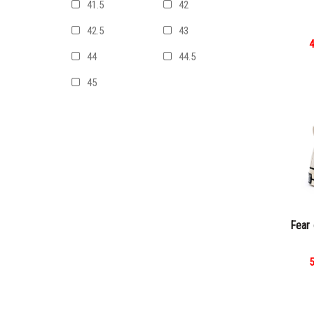
41.5
42
42.5
43
4
44
44.5
45
Fear 
5