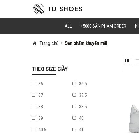
ALL
+5000 SẢN PHẨM ORDER
NI
Trang chủ
Sản phẩm khuyến mãi
THEO SIZE GIÀY
36
36.5
37
37.5
38
38.5
39
40
40.5
41