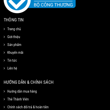
THÔNG TIN
Trang chủ
Giới thiệu
Sản phẩm
Khuyến mãi
Tin tức
Liên hệ
Mã Giảm Giá
Chọn Sao Chép mã giảm giá tương ứng và dán vào phần Mã khuyến mãi ở
HƯỚNG DẪN & CHÍNH SÁCH
trang thanh toán.
Hướng dẫn mua hàng
Thẻ Thành Viên
Mã giảm 15% cho đơn tối thiểu
Sao chép
250k.
Chính sách đổi trả & hoàn tiền