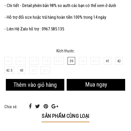
- Chi tiết - Detail phiên bản 98% so auth các bạn có thể xem ở dưới
- Hỗ trợ đổi size hoặc trả hàng hoàn tiền 100% trong 14 ngày
- Liên Hệ Zalo hỗ trợ : 0967.585.135
Kích thước:
36
36.5
37.5
38
38.5
39
40
40.5
41
42
42.5
43
44
44.5
Mua ngay
Thêm vào giỏ hàng
Chia sẻ:
SẢN PHẨM CÙNG LOẠI