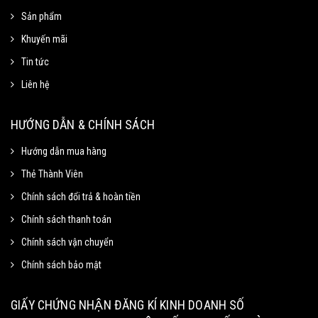
Sản phẩm
Khuyến mãi
Tin tức
Liên hệ
Mã Giảm Giá
Chọn Sao Chép mã giảm giá tương ứng và dán vào phần Mã khuyến mãi ở
HƯỚNG DẪN & CHÍNH SÁCH
trang thanh toán.
Hướng dẫn mua hàng
Thẻ Thành Viên
Mã giảm 15% cho đơn tối thiểu
Sao chép
250k.
Chính sách đổi trả & hoàn tiền
Giảm tối đa 100k
Chính sách thanh toán
Hạn sử dung: 31/09/2020
Chính sách vận chuyển
Chính sách bảo mật
Mã giảm 40% cho đơn tối thiểu
Sao chép
500k
GIẤY CHỨNG NHẬN ĐĂNG KÍ KINH DOANH SỐ