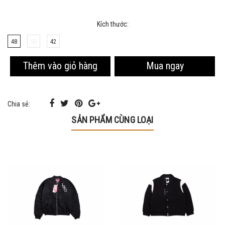
Kích thước:
48
50
42
Mua ngay
Thêm vào giỏ hàng
Chia sẻ:
SẢN PHẨM CÙNG LOẠI