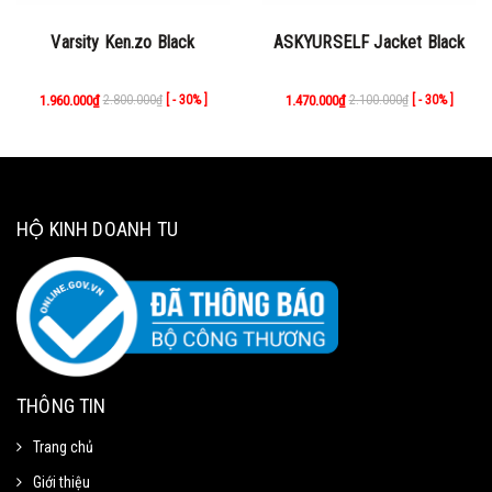
Varsity Ken.zo Black
ASKYURSELF Jacket Black
1.960.000₫
2.800.000₫
1.470.000₫
2.100.000₫
[ - 30% ]
[ - 30% ]
HỘ KINH DOANH TU
THÔNG TIN
Trang chủ
Giới thiệu