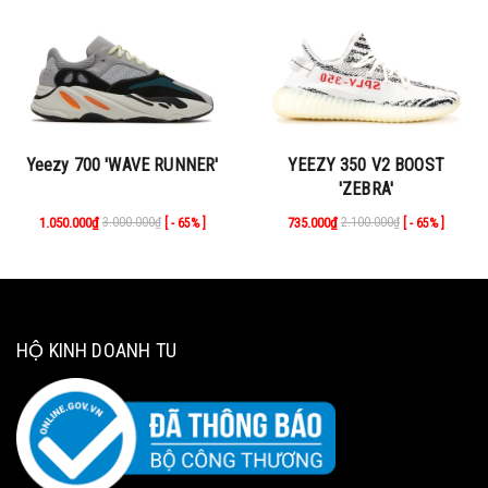
Yeezy 700 'WAVE RUNNER'
YEEZY 350 V2 BOOST
'ZEBRA'
1.050.000₫
3.000.000₫
735.000₫
2.100.000₫
[ - 65% ]
[ - 65% ]
HỘ KINH DOANH TU