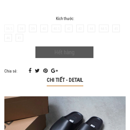
Kích thước:
36.5
38
39
40
40.5
42
43
44
44.5
45
46
41
Hết hàng
Chia sẻ:
CHI TIẾT - DETAIL