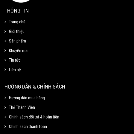
THÔNG TIN
Trang chủ
Giới thiệu
Sản phẩm
Khuyến mãi
Tin tức
Liên hệ
Mã Giảm Giá
Chọn Sao Chép mã giảm giá tương ứng và dán vào phần Mã khuyến mãi ở
HƯỚNG DẪN & CHÍNH SÁCH
trang thanh toán.
Hướng dẫn mua hàng
Thẻ Thành Viên
Mã giảm 15% cho đơn tối thiểu
Sao chép
250k.
Chính sách đổi trả & hoàn tiền
Giảm tối đa 100k
Chính sách thanh toán
Hạn sử dung: 31/09/2020