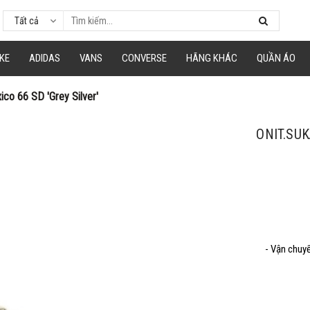
Tất cả
á
hép mã giảm giá tương ứng và dán vào phần Mã khuyến mãi ở trang thanh to
KE
ADIDAS
VANS
CONVERSE
HÃNG KHÁC
QUẦN ÁO
ico 66 SD 'Grey Silver'
Mã giảm 15% cho đơn tối thiểu 250k.
Giảm tối đa 100k
ONIT.SUK
Hạn sử dung: 31/09/2020
Mã giảm 40% cho đơn tối thiểu 500k
- Vận chuy
Hạn sử dung: 09/09/2020