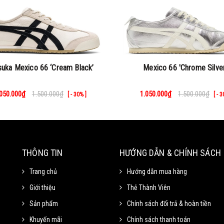
.suka Mexico 66 ‘Cream Black’
Mexico 66 'Chrome Silver
.050.000₫
1.500.000₫
1.050.000₫
1.500.000₫
[ - 30% ]
[ - 
THÔNG TIN
HƯỚNG DẪN & CHÍNH SÁCH
Trang chủ
Hướng dẫn mua hàng
Giới thiệu
Thẻ Thành Viên
Sản phẩm
Chính sách đổi trả & hoàn tiền
Khuyến mãi
Chính sách thanh toán