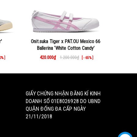
'
Onit.suka Tiger x PAT.OU Mexico 66
Onit.suk
Ballerina ‘White Cotton Candy’
420.000₫
1.200.000₫
1.05
30% ]
[ - 65% ]
GIẤY CHỨNG NHẬN ĐĂNG KÍ KINH
DOANH SỐ 01E8026928 DO UBND
QUẬN ĐỐNG ĐA CẤP NGÀY
21/11/2018