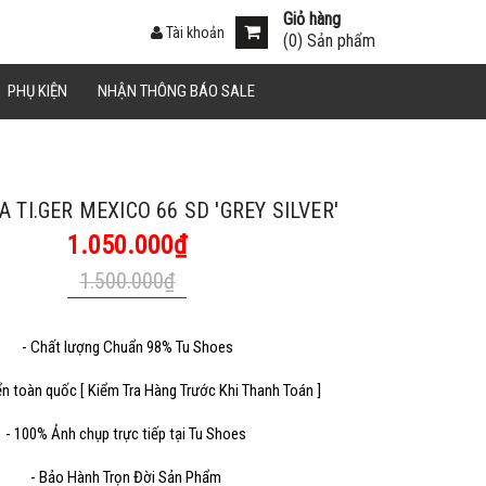
Giỏ hàng
Tài khoản
(
0
) Sản phẩm
án.
PHỤ KIỆN
NHẬN THÔNG BÁO SALE
Sao chép
A TI.GER MEXICO 66 SD 'GREY SILVER'
1.050.000₫
1.500.000₫
- Chất lượng Chuẩn 98% Tu Shoes
Sao chép
ển toàn quốc [ Kiểm Tra Hàng Trước Khi Thanh Toán ]
- 100% Ảnh chụp trực tiếp tại Tu Shoes
- Bảo Hành Trọn Đời Sản Phẩm