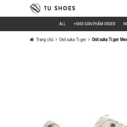
Mã Giảm Gi
Chọn Sao C
ALL
+5000 SẢN PHẨM ORDER
NI
Trang chủ
Onit.suka Ti.ger
Onit.suka Ti.ger Mex