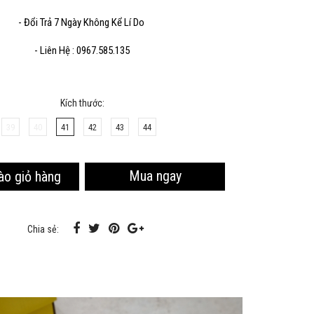
- Đổi Trả 7 Ngày Không Kể Lí Do
Sao chép
- Liên Hệ : 0967.585.135
Kích thước:
39
40
41
42
43
44
Mua ngay
ào giỏ hàng
Chia sẻ: