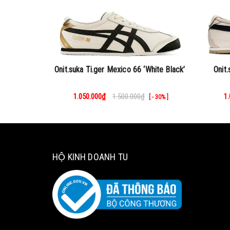
Onit.suka Ti.ger Mexico 66 ‘White Black’
Onit
1.050.000₫
1.500.000₫
1
[ - 30% ]
HỘ KINH DOANH TU