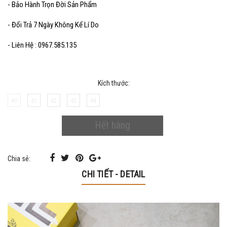
- Bảo Hành Trọn Đời Sản Phẩm
- Đổi Trả 7 Ngày Không Kể Lí Do
- Liên Hệ : 0967.585.135
Kích thước:
40
41
42
43
44
Hết hàng
Chia sẻ:
CHI TIẾT - DETAIL