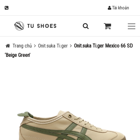
Tài khoản
Trang chủ
Onit.suka Ti.ger
Onit.suka Ti.ger Mexico 66 SD
‘Beige Green’