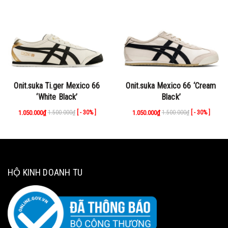
Onit.suka Ti.ger Mexico 66
Onit.suka Mexico 66 ‘Cream
‘White Black’
Black’
1.050.000₫
1.500.000₫
1.050.000₫
1.500.000₫
[ - 30% ]
[ - 30% ]
HỘ KINH DOANH TU