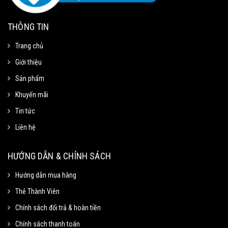
THÔNG TIN
Trang chủ
Giới thiệu
Sản phẩm
Khuyến mãi
Tin tức
Liên hệ
Mã Giảm Giá
Chọn Sao Chép mã giảm giá tương ứng và dán vào phần Mã khuyến mãi ở
HƯỚNG DẪN & CHÍNH SÁCH
trang thanh toán.
Hướng dẫn mua hàng
Thẻ Thành Viên
Mã giảm 15% cho đơn tối thiểu
Sao chép
250k.
Chính sách đổi trả & hoàn tiền
Giảm tối đa 100k
Chính sách thanh toán