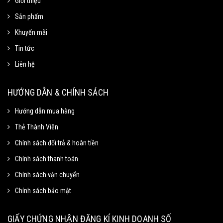
Giới thiệu
Sản phẩm
Khuyến mãi
Tin tức
Liên hệ
Mã Giảm Giá
Chọn Sao Chép mã giảm giá tương ứng và dán vào phần Mã khuyến mãi ở
HƯỚNG DẪN & CHÍNH SÁCH
trang thanh toán.
Hướng dẫn mua hàng
Thẻ Thành Viên
Mã giảm 15% cho đơn tối thiểu
Sao chép
250k.
Chính sách đổi trả & hoàn tiền
Giảm tối đa 100k
Chính sách thanh toán
Hạn sử dung: 31/09/2020
Chính sách vận chuyển
Chính sách bảo mật
Mã giảm 40% cho đơn tối thiểu
Sao chép
500k
GIẤY CHỨNG NHẬN ĐĂNG KÍ KINH DOANH SỐ