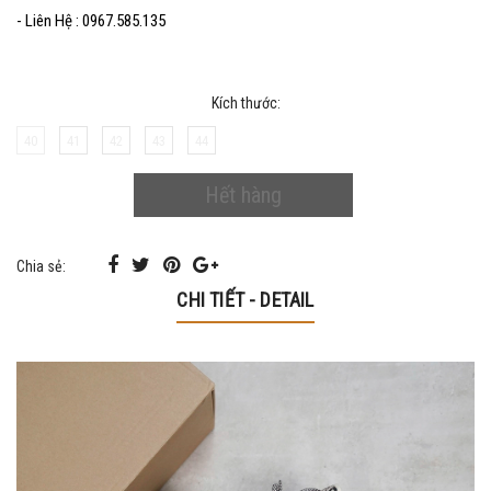
- Liên Hệ : 0967.585.135
Kích thước:
40
41
42
43
44
Hết hàng
Chia sẻ:
CHI TIẾT - DETAIL