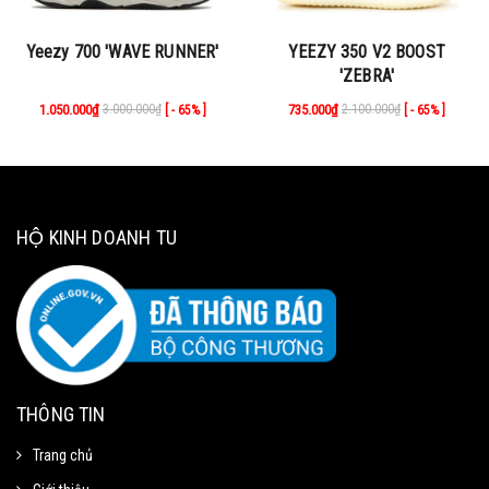
Yeezy 700 'WAVE RUNNER'
YEEZY 350 V2 BOOST
'ZEBRA'
1.050.000₫
3.000.000₫
735.000₫
2.100.000₫
[ - 65% ]
[ - 65% ]
HỘ KINH DOANH TU
THÔNG TIN
Trang chủ