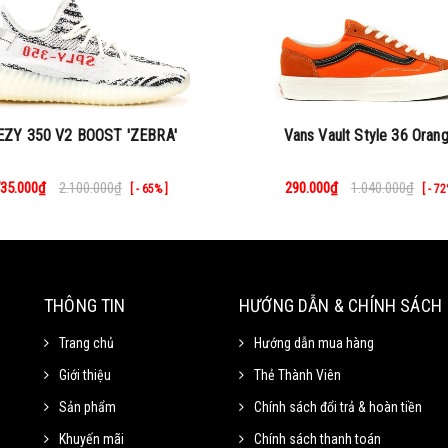
EZY 350 V2 BOOST 'ZEBRA'
Vans Vault Style 36 Oran
35.000₫
2.100.000₫
290.000₫
1.040.000₫
[ - 65% ]
[ - 72
THÔNG TIN
HƯỚNG DẪN & CHÍNH SÁCH
Trang chủ
Hướng dẫn mua hàng
Giới thiệu
Thẻ Thành Viên
Sản phẩm
Chính sách đổi trả & hoàn tiền
Khuyến mãi
Chính sách thanh toán