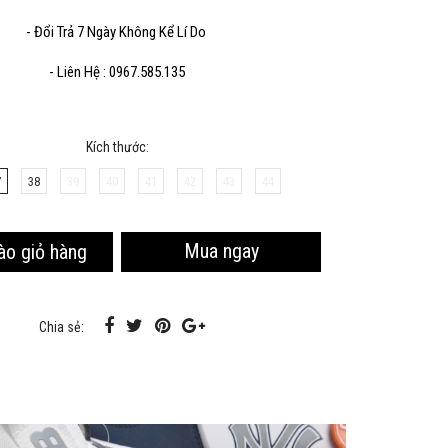
- Đổi Trả 7 Ngày Không Kể Lí Do
Sao chép
- Liên Hệ : 0967.585.135
Kích thước:
7
38
39
40
41
42
43
44
Mua ngay
ào giỏ hàng
Chia sẻ: