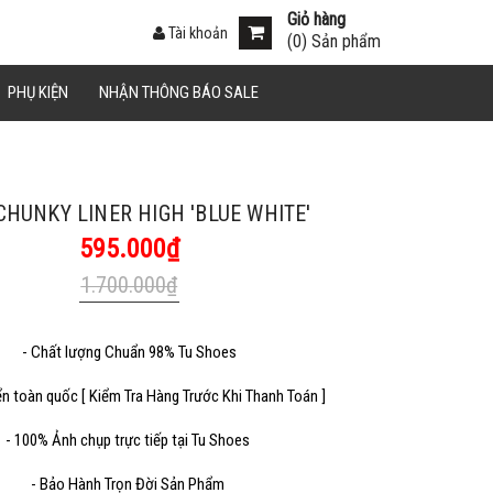
Giỏ hàng
Tài khoản
(
0
) Sản phẩm
án.
PHỤ KIỆN
NHẬN THÔNG BÁO SALE
Sao chép
CHUNKY LINER HIGH 'BLUE WHITE'
595.000₫
1.700.000₫
- Chất lượng Chuẩn 98% Tu Shoes
Sao chép
ển toàn quốc [ Kiểm Tra Hàng Trước Khi Thanh Toán ]
- 100% Ảnh chụp trực tiếp tại Tu Shoes
- Bảo Hành Trọn Đời Sản Phẩm