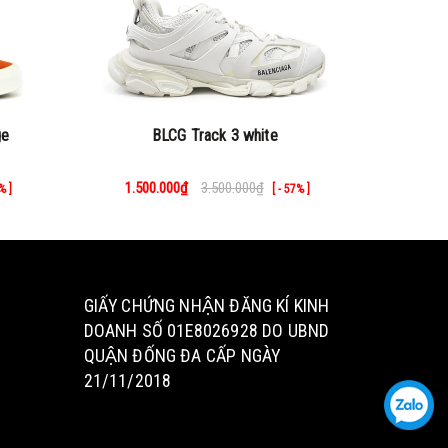
ge
BLCG Track 3 white
GEL KAY
1.500.000₫
3.500.000₫
680
% ]
[ - 57% ]
GIẤY CHỨNG NHẬN ĐĂNG KÍ KINH
DOANH SỐ 01E8026928 DO UBND
QUẬN ĐỐNG ĐA CẤP NGÀY
21/11/2018