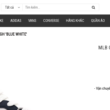
Tất cả
á
hép mã giảm giá tương ứng và dán vào phần Mã khuyến mãi ở trang thanh to
KE
ADIDAS
VANS
CONVERSE
HÃNG KHÁC
QUẦN ÁO
GH 'BLUE WHITE'
Mã giảm 15% cho đơn tối thiểu 250k.
Giảm tối đa 100k
MLB 
Hạn sử dung: 31/09/2020
Mã giảm 40% cho đơn tối thiểu 500k
- Vận chuy
Hạn sử dung: 09/09/2020