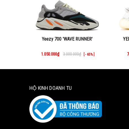
Yeezy 700 'WAVE RUNNER'
YE
1.050.000₫
3.000.000₫
7
[ - 65% ]
HỘ KINH DOANH TU