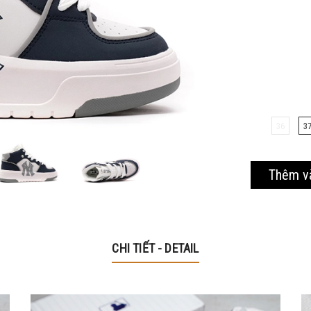
Mã giảm 40% cho các sản phẩm thuộc mặt hàng tiêu
dùng
Hạn sử dung: 20/10/2020
36
3
Thêm v
CHI TIẾT - DETAIL