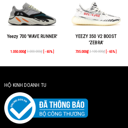
Yeezy 700 'WAVE RUNNER'
YEEZY 350 V2 BOOST
'ZEBRA'
1.050.000₫
3.000.000₫
735.000₫
2.100.000₫
[ - 65% ]
[ - 65% ]
HỘ KINH DOANH TU