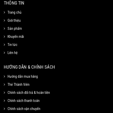
THÔNG TIN
Trang chủ
Giới thiệu
Sản phẩm
Khuyến mãi
Tin tức
Liên hệ
Mã Giảm Giá
Chọn Sao Chép mã giảm giá tương ứng và dán vào phần Mã khuyến mãi ở
HƯỚNG DẪN & CHÍNH SÁCH
trang thanh toán.
Hướng dẫn mua hàng
Thẻ Thành Viên
Mã giảm 15% cho đơn tối thiểu
Sao chép
250k.
Chính sách đổi trả & hoàn tiền
Giảm tối đa 100k
Chính sách thanh toán
Hạn sử dung: 31/09/2020
Chính sách vận chuyển