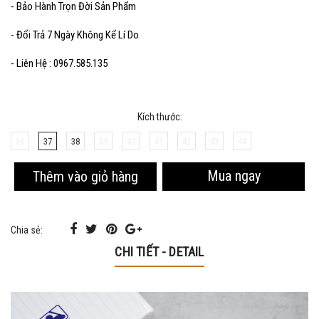
- Bảo Hành Trọn Đời Sản Phẩm
- Đổi Trả 7 Ngày Không Kể Lí Do
- Liên Hệ : 0967.585.135
Kích thước:
36
37
38
39
40
41
42
43
44
Mua ngay
Thêm vào giỏ hàng
Chia sẻ:
CHI TIẾT - DETAIL