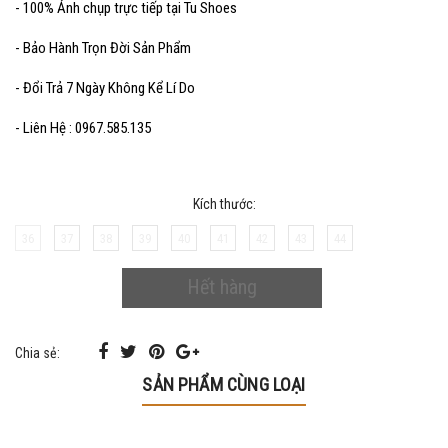
- 100% Ảnh chụp trực tiếp tại Tu Shoes
- Bảo Hành Trọn Đời Sản Phẩm
- Đổi Trả 7 Ngày Không Kể Lí Do
- Liên Hệ : 0967.585.135
Kích thước:
36
37
38
39
40
41
42
43
44
Hết hàng
Chia sẻ:
SẢN PHẨM CÙNG LOẠI