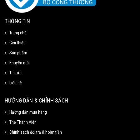
THÔNG TIN
Trang chủ
Giới thiệu
Sản phẩm
Khuyến mãi
Tin tức
Liên hệ
Mã Giảm Giá
Chọn Sao Chép mã giảm giá tương ứng và dán vào phần Mã khuyến mãi ở
HƯỚNG DẪN & CHÍNH SÁCH
trang thanh toán.
Hướng dẫn mua hàng
Thẻ Thành Viên
Mã giảm 15% cho đơn tối thiểu
Sao chép
250k.
Chính sách đổi trả & hoàn tiền
Giảm tối đa 100k