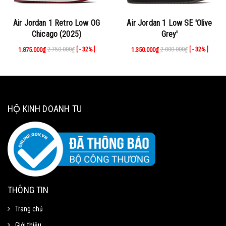
Air Jordan 1 Retro Low OG
Air Jordan 1 Low SE 'Olive
Chicago (2025)
Grey'
1.875.000₫
2.750.000₫
1.350.000₫
2.000.000₫
[ - 32% ]
[ - 32% ]
HỘ KINH DOANH TU
THÔNG TIN
Trang chủ
Giới thiệu