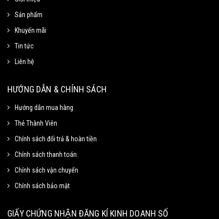
Sản phẩm
Khuyến mãi
Tin tức
Liên hệ
Mã Giảm Giá
Chọn Sao Chép mã giảm giá tương ứng và dán vào phần Mã khuyến mãi ở
HƯỚNG DẪN & CHÍNH SÁCH
trang thanh toán.
Hướng dẫn mua hàng
Thẻ Thành Viên
Mã giảm 15% cho đơn tối thiểu
Sao chép
250k.
Chính sách đổi trả & hoàn tiền
Giảm tối đa 100k
Chính sách thanh toán
Hạn sử dung: 31/09/2020
Chính sách vận chuyển
Chính sách bảo mật
Mã giảm 40% cho đơn tối thiểu
Sao chép
500k
GIẤY CHỨNG NHẬN ĐĂNG KÍ KINH DOANH SỐ