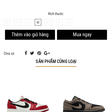
Kích thước:
40
40.5
41
42
42.5
43
44
Mua ngay
Thêm vào giỏ hàng
Chia sẻ:
SẢN PHẨM CÙNG LOẠI