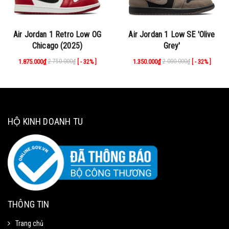
Air Jordan 1 Retro Low OG
Air Jordan 1 Low SE 'Olive
Chicago (2025)
Grey'
1.875.000₫
2.750.000₫
1.350.000₫
2.000.000₫
[ - 32% ]
[ - 32% ]
HỘ KINH DOANH TU
THÔNG TIN
Trang chủ