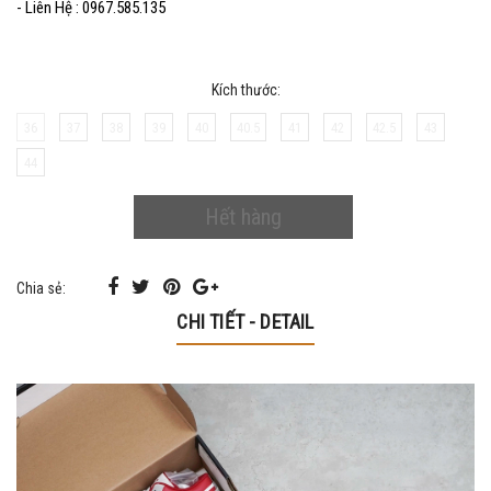
- Liên Hệ : 0967.585.135
Kích thước:
36
37
38
39
40
40.5
41
42
42.5
43
44
Hết hàng
Chia sẻ:
CHI TIẾT - DETAIL