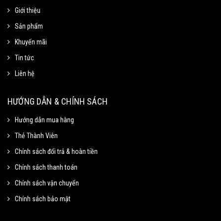
Giới thiệu
Sản phẩm
Khuyến mãi
Tin tức
Liên hệ
Mã Giảm Giá
Chọn Sao Chép mã giảm giá tương ứng và dán vào phần Mã khuyến mãi ở
HƯỚNG DẪN & CHÍNH SÁCH
trang thanh toán.
Hướng dẫn mua hàng
Thẻ Thành Viên
Mã giảm 15% cho đơn tối thiểu
Sao chép
250k.
Chính sách đổi trả & hoàn tiền
Giảm tối đa 100k
Chính sách thanh toán
Hạn sử dung: 31/09/2020
Chính sách vận chuyển
Chính sách bảo mật
Mã giảm 40% cho đơn tối thiểu
Sao chép
500k