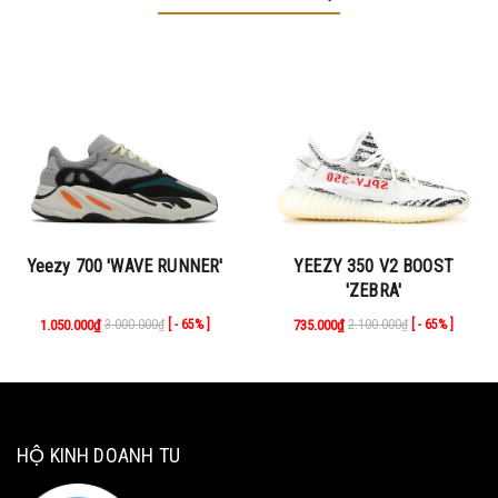
Yeezy 700 'WAVE RUNNER'
YEEZY 350 V2 BOOST
'ZEBRA'
1.050.000₫
3.000.000₫
735.000₫
2.100.000₫
[ - 65% ]
[ - 65% ]
HỘ KINH DOANH TU