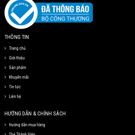
THÔNG TIN
Trang chủ
Giới thiệu
Sản phẩm
Khuyến mãi
Tin tức
Liên hệ
Mã Giảm Giá
Chọn Sao Chép mã giảm giá tương ứng và dán vào phần Mã khuyến mãi ở
HƯỚNG DẪN & CHÍNH SÁCH
trang thanh toán.
Hướng dẫn mua hàng
Thẻ Thành Viên