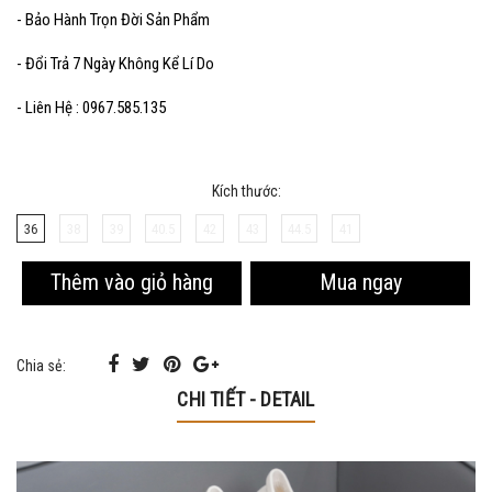
- Bảo Hành Trọn Đời Sản Phẩm
- Đổi Trả 7 Ngày Không Kể Lí Do
- Liên Hệ : 0967.585.135
Kích thước:
36
38
39
40.5
42
43
44.5
41
Mua ngay
Thêm vào giỏ hàng
Chia sẻ:
CHI TIẾT - DETAIL