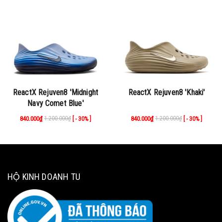
ReactX Rejuven8 'Midnight
ReactX Rejuven8 'Khaki'
Navy Comet Blue'
840.000₫
1.200.000₫
840.000₫
1.200.000₫
[ - 30% ]
[ - 30% ]
HỘ KINH DOANH TU