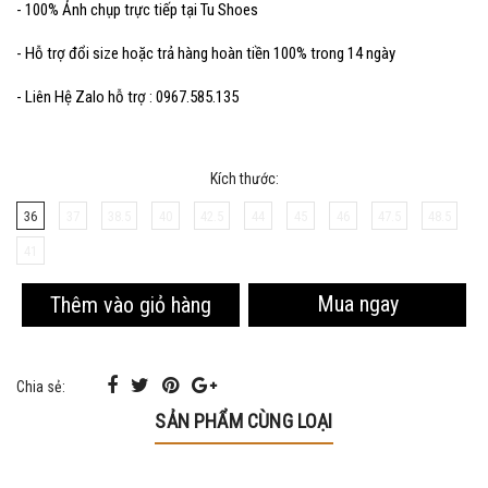
- 100% Ảnh chụp trực tiếp tại Tu Shoes
- Hỗ trợ đổi size hoặc trả hàng hoàn tiền 100% trong 14 ngày
- Liên Hệ Zalo hỗ trợ : 0967.585.135
Kích thước:
36
37
38.5
40
42.5
44
45
46
47.5
48.5
41
Mua ngay
Thêm vào giỏ hàng
Chia sẻ:
SẢN PHẨM CÙNG LOẠI