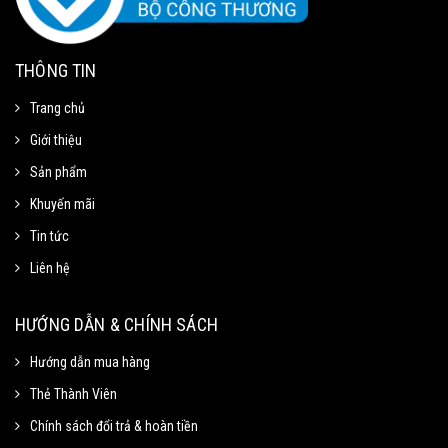
THÔNG TIN
Trang chủ
Giới thiệu
Sản phẩm
Khuyến mãi
Tin tức
Liên hệ
Mã Giảm Giá
Chọn Sao Chép mã giảm giá tương ứng và dán vào phần Mã khuyến mãi ở
HƯỚNG DẪN & CHÍNH SÁCH
trang thanh toán.
Hướng dẫn mua hàng
Thẻ Thành Viên
Mã giảm 15% cho đơn tối thiểu
Sao chép
250k.
Chính sách đổi trả & hoàn tiền
Giảm tối đa 100k