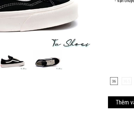
- Vận chuy
Mã giảm 40% cho các sản phẩm thuộc mặt hàng tiêu
dùng
Hạn sử dung: 20/10/2020
36
36.5
Thêm v