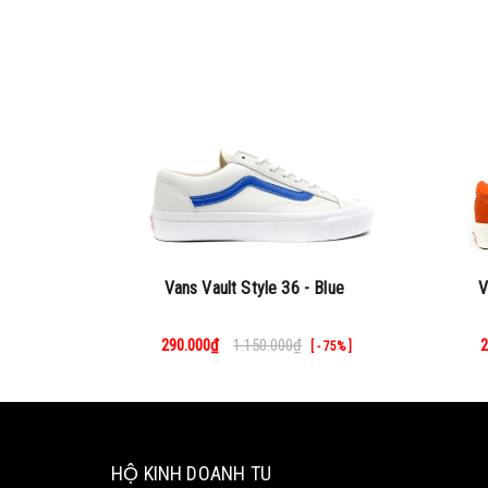
Vans Vault Style 36 - Blue
V
290.000₫
1.150.000₫
2
[ - 75% ]
HỘ KINH DOANH TU