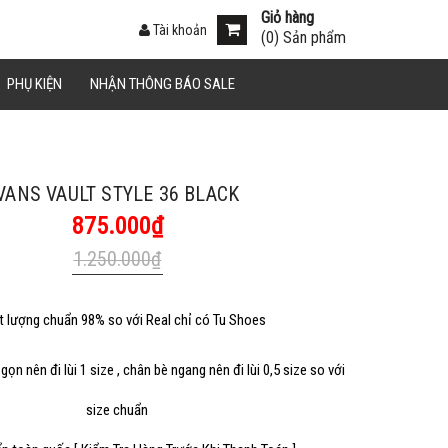
Giỏ hàng
Tài khoản
(
0
) Sản phẩm
án.
PHỤ KIỆN
NHẬN THÔNG BÁO SALE
Sao chép
VANS VAULT STYLE 36 BLACK
875.000₫
1.250.000₫
t lượng chuẩn 98% so với Real chỉ có Tu Shoes
Sao chép
gọn nên đi lùi 1 size , chân bè ngang nên đi lùi 0,5 size so với
size chuẩn