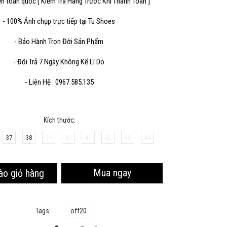
ển toàn quốc [ Kiểm Tra Hàng Trước Khi Thanh Toán ]
- 100% Ảnh chụp trực tiếp tại Tu Shoes
Sao chép
- Bảo Hành Trọn Đời Sản Phẩm
- Đổi Trả 7 Ngày Không Kể Lí Do
- Liên Hệ : 0967.585.135
Kích thước:
37
38
39
40
41
42
43
44
Mua ngay
ào giỏ hàng
Tags:
off20