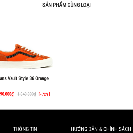
SẢN PHẨM CÙNG LOẠI
ans Vault Style 36 Orange
90.000₫
1.040.000₫
[ - 72% ]
THÔNG TIN
HƯỚNG DẪN & CHÍNH SÁCH