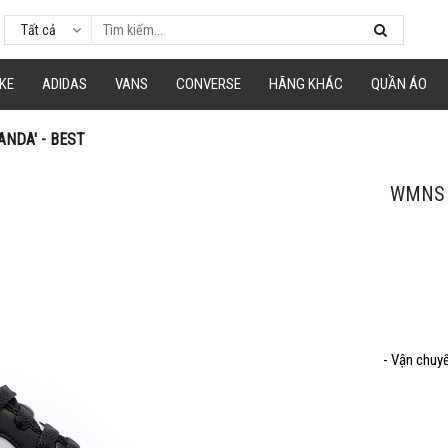
Tất cả
á
hép mã giảm giá tương ứng và dán vào phần Mã khuyến mãi ở trang thanh to
KE
ADIDAS
VANS
CONVERSE
HÃNG KHÁC
QUẦN ÁO
ANDA' - BEST
Mã giảm 15% cho đơn tối thiểu 250k.
Giảm tối đa 100k
WMNS 
Hạn sử dung: 31/09/2020
Mã giảm 40% cho đơn tối thiểu 500k
- Vận chuy
Hạn sử dung: 09/09/2020