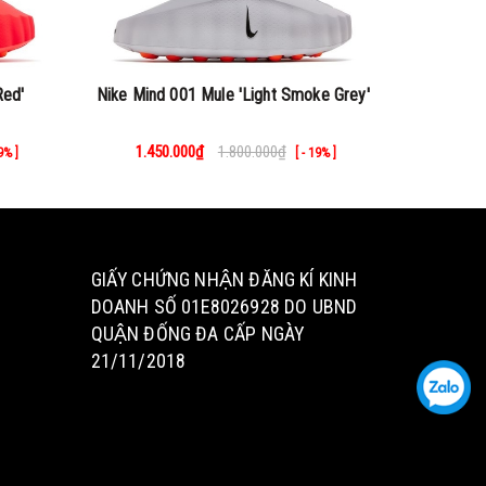
Red'
Nike Mind 001 Mule 'Light Smoke Grey'
Nik
1.450.000₫
1.800.000₫
1.45
19% ]
[ - 19% ]
GIẤY CHỨNG NHẬN ĐĂNG KÍ KINH
DOANH SỐ 01E8026928 DO UBND
QUẬN ĐỐNG ĐA CẤP NGÀY
21/11/2018