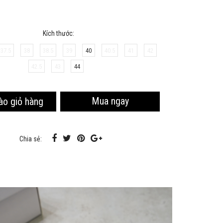
Sao chép
Kích thước:
37.5
38
38.5
39
40
40.5
41
42
42.5
43
44
Mua ngay
ào giỏ hàng
Chia sẻ: