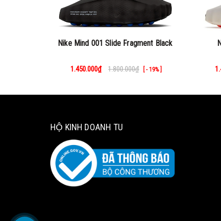
Nike Mind 001 Slide Fragment Black
N
1.450.000₫
1.800.000₫
1
[ - 19% ]
HỘ KINH DOANH TU