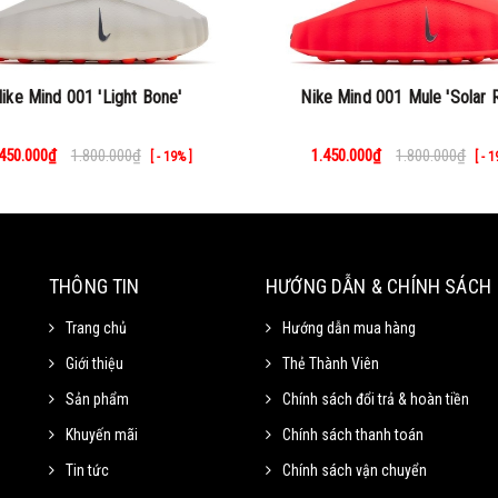
ike Mind 001 'Light Bone'
Nike Mind 001 Mule 'Solar 
.450.000₫
1.800.000₫
1.450.000₫
1.800.000₫
[ - 19% ]
[ - 
THÔNG TIN
HƯỚNG DẪN & CHÍNH SÁCH
Trang chủ
Hướng dẫn mua hàng
Giới thiệu
Thẻ Thành Viên
Sản phẩm
Chính sách đổi trả & hoàn tiền
Khuyến mãi
Chính sách thanh toán
Tin tức
Chính sách vận chuyển