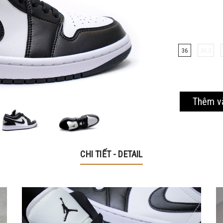
Mã giảm 40% cho các sản phẩm thuộc mặt hàng tiêu
dùng
36
36.5
Hạn sử dung: 20/10/2020
Thêm v
CHI TIẾT - DETAIL