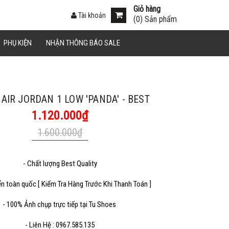
Giỏ hàng
Tài khoản
(
0
) Sản phẩm
án.
PHỤ KIỆN
NHẬN THÔNG BÁO SALE
Sao chép
AIR JORDAN 1 LOW 'PANDA' - BEST
1.120.000₫
1.600.000₫
- Chất lượng Best Quality
Sao chép
ển toàn quốc [ Kiểm Tra Hàng Trước Khi Thanh Toán ]
- 100% Ảnh chụp trực tiếp tại Tu Shoes
- Liên Hệ : 0967.585.135