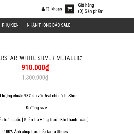
Giỏ hàng
Tài khoản
(
0
) Sản phẩm
án.
PHỤ KIỆN
NHẬN THÔNG BÁO SALE
Sao chép
RSTAR 'WHITE SILVER METALLIC'
910.000₫
1.300.000₫
t lượng chuẩn 98% so với Real chỉ có Tu Shoes
Sao chép
- Đi đúng size
ển toàn quốc [ Kiểm Tra Hàng Trước Khi Thanh Toán ]
- 100% Ảnh chụp trực tiếp tại Tu Shoes