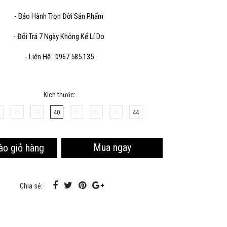
- Bảo Hành Trọn Đời Sản Phẩm
Sao chép
- Đổi Trả 7 Ngày Không Kể Lí Do
- Liên Hệ : 0967.585.135
Kích thước:
7
38
39
40
41
42
43
44
Mua ngay
ào giỏ hàng
Chia sẻ: