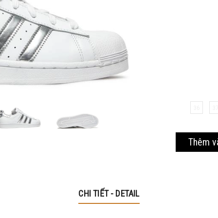
Mã giảm 40% cho các sản phẩm thuộc mặt hàng tiêu
dùng
Hạn sử dung: 20/10/2020
36
3
Thêm v
CHI TIẾT - DETAIL