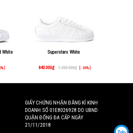
d White
Superstars White
Sup
840.000₫
1.200.000₫
840
30% ]
[ - 30% ]
GIẤY CHỨNG NHẬN ĐĂNG KÍ KINH
DOANH SỐ 01E8026928 DO UBND
QUẬN ĐỐNG ĐA CẤP NGÀY
21/11/2018