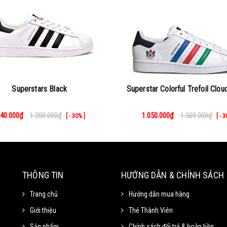
Superstars Black
Superstar Colorful Trefoil Clou
40.000₫
1.200.000₫
1.050.000₫
1.500.000₫
[ - 30% ]
[ - 
THÔNG TIN
HƯỚNG DẪN & CHÍNH SÁCH
Trang chủ
Hướng dẫn mua hàng
Giới thiệu
Thẻ Thành Viên
Sản phẩm
Chính sách đổi trả & hoàn tiền