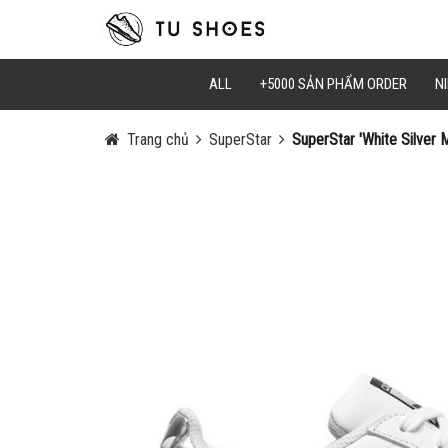
Mã Giảm Gi
Chọn Sao C
ALL
+5000 SẢN PHẨM ORDER
NI
Trang chủ
SuperStar
SuperStar 'White Silver M