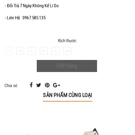
- Đổi Trả 7 Ngày Không Kể Lí Do
- Liên Hệ : 0967.585.135
Kích thước:
39
40
41
42
43
44
Hết hàng
Chia sẻ:
SẢN PHẨM CÙNG LOẠI