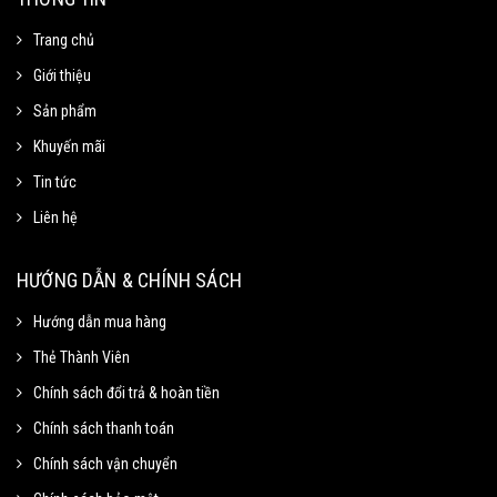
Trang chủ
Giới thiệu
Sản phẩm
Khuyến mãi
Tin tức
Liên hệ
Mã Giảm Giá
Chọn Sao Chép mã giảm giá tương ứng và dán vào phần Mã khuyến mãi ở
HƯỚNG DẪN & CHÍNH SÁCH
trang thanh toán.
Hướng dẫn mua hàng
Thẻ Thành Viên
Mã giảm 15% cho đơn tối thiểu
Sao chép
250k.
Chính sách đổi trả & hoàn tiền
Giảm tối đa 100k
Chính sách thanh toán
Hạn sử dung: 31/09/2020
Chính sách vận chuyển