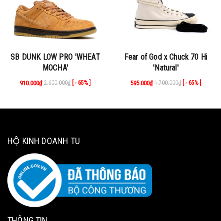
SB DUNK LOW PRO 'WHEAT
Fear of God x Chuck 70 Hi
MOCHA'
'Natural'
910.000₫
2.600.000₫
595.000₫
1.700.000₫
[ - 65% ]
[ - 65% ]
HỘ KINH DOANH TU
THÔNG TIN