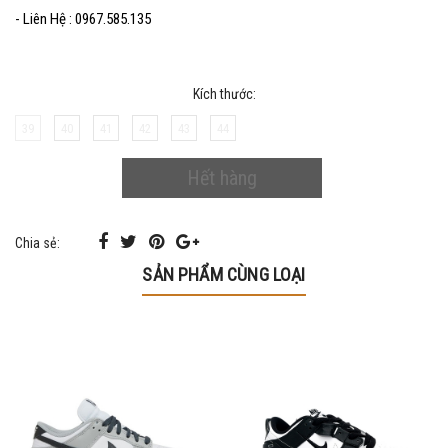
- Liên Hệ : 0967.585.135
Kích thước:
39
40
41
42
43
44
Hết hàng
Chia sẻ:
SẢN PHẨM CÙNG LOẠI