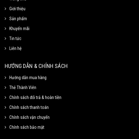
Giới thiệu
Sản phẩm
Khuyến mãi
Tin tức
Liên hệ
Mã Giảm Giá
Chọn Sao Chép mã giảm giá tương ứng và dán vào phần Mã khuyến mãi ở
HƯỚNG DẪN & CHÍNH SÁCH
trang thanh toán.
Hướng dẫn mua hàng
Thẻ Thành Viên
Mã giảm 15% cho đơn tối thiểu
Sao chép
250k.
Chính sách đổi trả & hoàn tiền
Giảm tối đa 100k
Chính sách thanh toán
Hạn sử dung: 31/09/2020
Chính sách vận chuyển
Chính sách bảo mật
Mã giảm 40% cho đơn tối thiểu
Sao chép