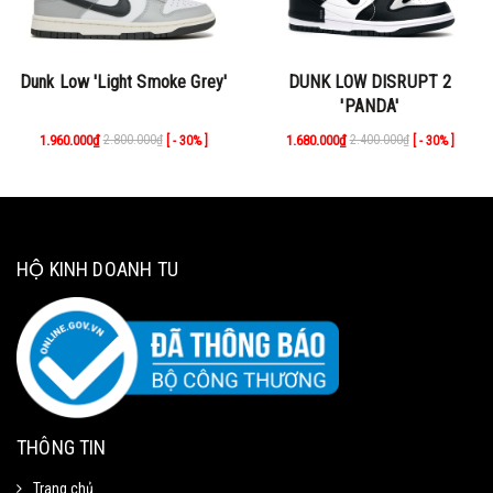
Dunk Low 'Light Smoke Grey'
DUNK LOW DISRUPT 2
'PANDA'
1.960.000₫
2.800.000₫
1.680.000₫
2.400.000₫
[ - 30% ]
[ - 30% ]
HỘ KINH DOANH TU
THÔNG TIN
Trang chủ