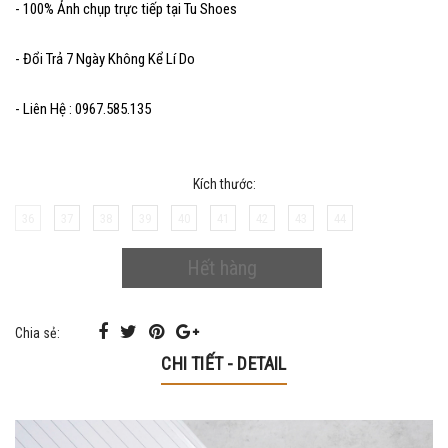
- 100% Ảnh chụp trực tiếp tại Tu Shoes
- Đổi Trả 7 Ngày Không Kể Lí Do
- Liên Hệ : 0967.585.135
Kích thước:
36
37
38
39
40
41
42
43
44
Hết hàng
Chia sẻ:
CHI TIẾT - DETAIL