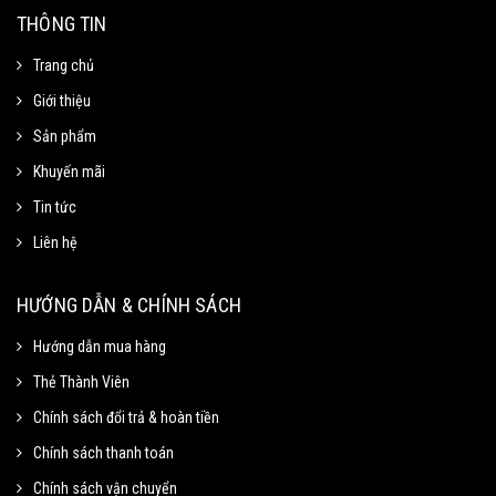
THÔNG TIN
Trang chủ
Giới thiệu
Sản phẩm
Khuyến mãi
Tin tức
Liên hệ
Mã Giảm Giá
Chọn Sao Chép mã giảm giá tương ứng và dán vào phần Mã khuyến mãi ở
HƯỚNG DẪN & CHÍNH SÁCH
trang thanh toán.
Hướng dẫn mua hàng
Thẻ Thành Viên
Mã giảm 15% cho đơn tối thiểu
Sao chép
250k.
Chính sách đổi trả & hoàn tiền
Giảm tối đa 100k
Chính sách thanh toán
Hạn sử dung: 31/09/2020
Chính sách vận chuyển