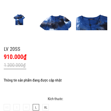
LV 20SS
910.000₫
1.300.000₫
Thông tin sản phẩm đang được cập nhật
Kích thước:
XS
S
M
L
XL