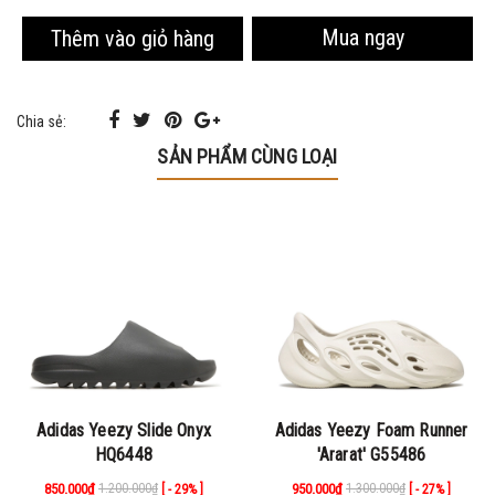
Mua ngay
Thêm vào giỏ hàng
Chia sẻ:
SẢN PHẨM CÙNG LOẠI
Adidas Yeezy Slide Onyx
Adidas Yeezy Foam Runner
HQ6448
'Ararat' G55486
850.000₫
1.200.000₫
950.000₫
1.300.000₫
[ - 29% ]
[ - 27% ]