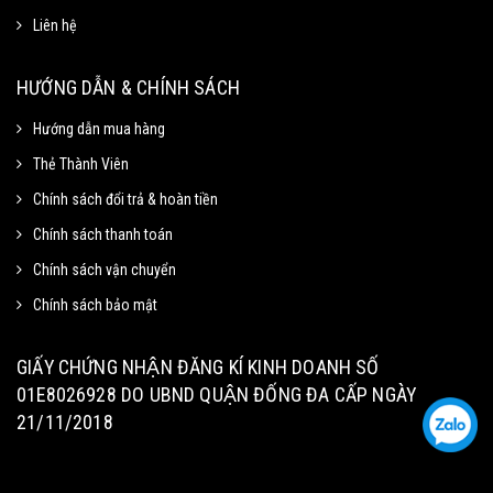
Liên hệ
Mã Giảm Giá
Chọn Sao Chép mã giảm giá tương ứng và dán vào phần Mã khuyến mãi ở
HƯỚNG DẪN & CHÍNH SÁCH
trang thanh toán.
Hướng dẫn mua hàng
Thẻ Thành Viên
Mã giảm 15% cho đơn tối thiểu
Sao chép
250k.
Chính sách đổi trả & hoàn tiền
Giảm tối đa 100k
Chính sách thanh toán
Hạn sử dung: 31/09/2020
Chính sách vận chuyển
Chính sách bảo mật
Mã giảm 40% cho đơn tối thiểu
Sao chép
500k
GIẤY CHỨNG NHẬN ĐĂNG KÍ KINH DOANH SỐ
01E8026928 DO UBND QUẬN ĐỐNG ĐA CẤP NGÀY
Hạn sử dung: 09/09/2020
21/11/2018
Mã giảm 40% cho các sản phẩm