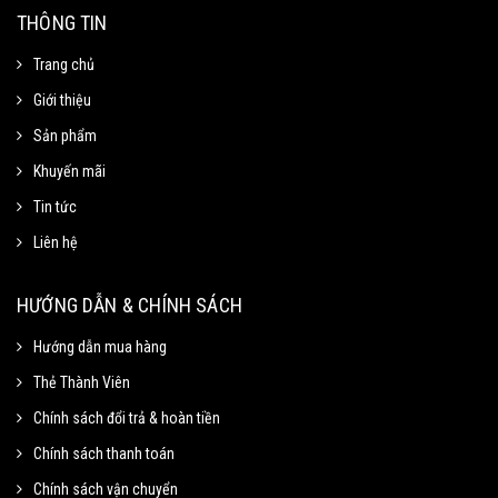
THÔNG TIN
Trang chủ
Giới thiệu
Sản phẩm
Khuyến mãi
Tin tức
Liên hệ
Mã Giảm Giá
Chọn Sao Chép mã giảm giá tương ứng và dán vào phần Mã khuyến mãi ở
HƯỚNG DẪN & CHÍNH SÁCH
trang thanh toán.
Hướng dẫn mua hàng
Thẻ Thành Viên
Mã giảm 15% cho đơn tối thiểu
Sao chép
250k.
Chính sách đổi trả & hoàn tiền
Giảm tối đa 100k
Chính sách thanh toán
Hạn sử dung: 31/09/2020
Chính sách vận chuyển