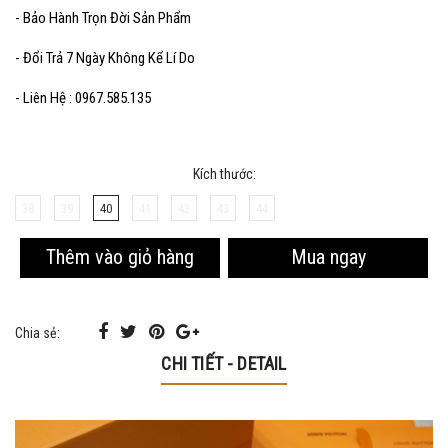
- Bảo Hành Trọn Đời Sản Phẩm
- Đổi Trả 7 Ngày Không Kể Lí Do
- Liên Hệ : 0967.585.135
Kích thước:
38
39
40
41
42
43
44
Mua ngay
Thêm vào giỏ hàng
Chia sẻ:
CHI TIẾT - DETAIL