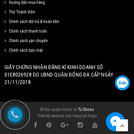
Hướng dẫn mua hàng
Thẻ Thành Viên
Mã giảm 15% cho đơn tối thiểu
Sao chép
250k.
Chính sách đổi trả & hoàn tiền
Giảm tối đa 100k
Chính sách thanh toán
Hạn sử dung: 31/09/2020
Chính sách vận chuyển
Chính sách bảo mật
Mã giảm 40% cho đơn tối thiểu
Sao chép
500k
GIẤY CHỨNG NHẬN ĐĂNG KÍ KINH DOANH SỐ
01E8026928 DO UBND QUẬN ĐỐNG ĐA CẤP NGÀY
Hạn sử dung: 09/09/2020
21/11/2018
Mã giảm 40% cho các sản phẩm
Sao chép
thuộc mặt hàng tiêu dùng
© Bản quyền thuộc về
Tú Shoes
Thiết kế website bán hàng
bởi Sapo
Hạn sử dung: 20/10/2020