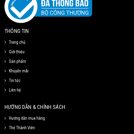
THÔNG TIN
Trang chủ
Giới thiệu
Sản phẩm
Khuyến mãi
Tin tức
Liên hệ
Mã Giảm Giá
Chọn Sao Chép mã giảm giá tương ứng và dán vào phần Mã khuyến mãi ở
HƯỚNG DẪN & CHÍNH SÁCH
trang thanh toán.
Hướng dẫn mua hàng
Thẻ Thành Viên
Mã giảm 15% cho đơn tối thiểu
Sao chép