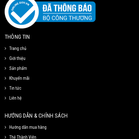
THÔNG TIN
Trang chủ
Giới thiệu
Sản phẩm
Khuyến mãi
Tin tức
Liên hệ
Mã Giảm Giá
Chọn Sao Chép mã giảm giá tương ứng và dán vào phần Mã khuyến mãi ở
HƯỚNG DẪN & CHÍNH SÁCH
trang thanh toán.
Hướng dẫn mua hàng
Thẻ Thành Viên