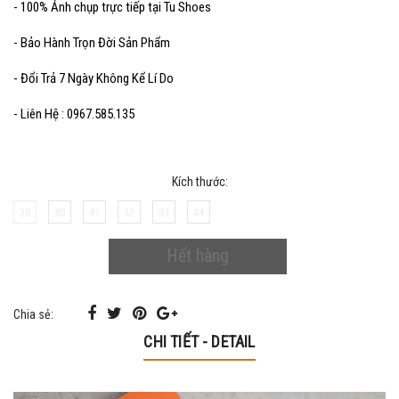
- 100% Ảnh chụp trực tiếp tại Tu Shoes
- Bảo Hành Trọn Đời Sản Phẩm
- Đổi Trả 7 Ngày Không Kể Lí Do
- Liên Hệ : 0967.585.135
Kích thước:
39
40
41
42
43
44
Hết hàng
Chia sẻ:
CHI TIẾT - DETAIL