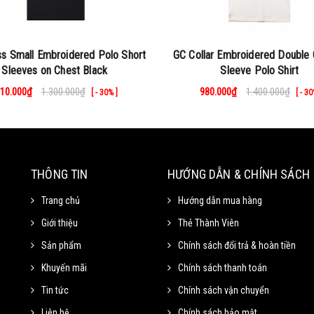
s Small Embroidered Polo Short
GC Collar Embroidered Double 
Sleeves on Chest Black
Sleeve Polo Shirt
10.000₫
1.300.000₫
980.000₫
1.400.000₫
[ - 30% ]
[ - 30
THÔNG TIN
HƯỚNG DẪN & CHÍNH SÁCH
Trang chủ
Hướng dẫn mua hàng
Giới thiệu
Thẻ Thành Viên
Sản phẩm
Chính sách đổi trả & hoàn tiền
Khuyến mãi
Chính sách thanh toán
Tin tức
Chính sách vận chuyển
Liên hệ
Chính sách bảo mật