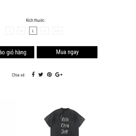
Kích thước:
S
M
L
XL
XXL
Mua ngay
ào giỏ hàng
Chia sẻ: