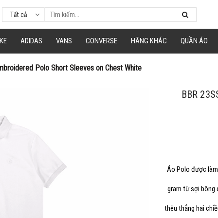
Tất cả
á
hép mã giảm giá tương ứng và dán vào phần Mã khuyến mãi ở trang thanh to
KE
ADIDAS
VANS
CONVERSE
HÃNG KHÁC
QUẦN ÁO
broidered Polo Short Sleeves on Chest White
Mã giảm 15% cho đơn tối thiểu 250k.
Giảm tối đa 100k
BBR 23S
Hạn sử dung: 31/09/2020
Mã giảm 40% cho đơn tối thiểu 500k
Áo Polo được làm t
gram từ sợi bông 
thêu thẳng hai chiề
Hạn sử dung: 09/09/2020