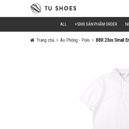
Mã Giảm Gi
Chọn Sao C
ALL
+5000 SẢN PHẨM ORDER
NI
Trang chủ
Áo Phông - Polo
BBR 23ss Small Em