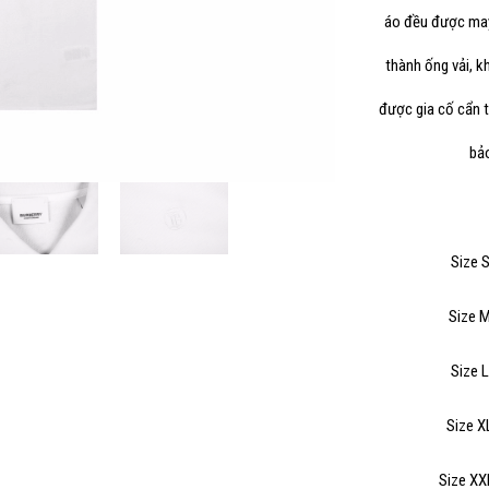
áo đều được may 
Mã giảm 40% cho các sản phẩm thuộc mặt hàng tiêu
thành ống vải, k
dùng
được gia cố cẩn t
bảo
Hạn sử dung: 20/10/2020
Size 
Size 
Size 
Size X
Size XX