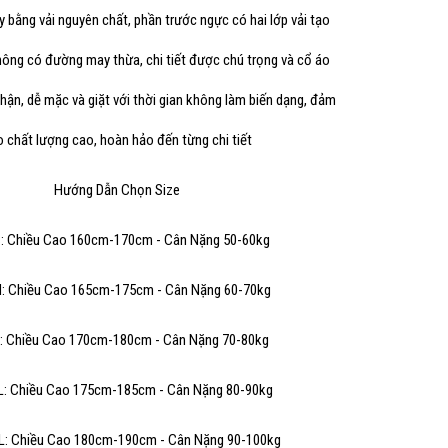
bằng vải nguyên chất, phần trước ngực có hai lớp vải tạo
Sao chép
hông có đường may thừa, chi tiết được chú trọng và cổ áo
hận, dễ mặc và giặt với thời gian không làm biến dạng, đảm
 chất lượng cao, hoàn hảo đến từng chi tiết
Hướng Dẫn Chọn Size
S: Chiều Cao 160cm-170cm - Cân Nặng 50-60kg
M: Chiều Cao 165cm-175cm - Cân Nặng 60-70kg
L: Chiều Cao 170cm-180cm - Cân Nặng 70-80kg
L: Chiều Cao 175cm-185cm - Cân Nặng 80-90kg
L: Chiều Cao 180cm-190cm - Cân Nặng 90-100kg