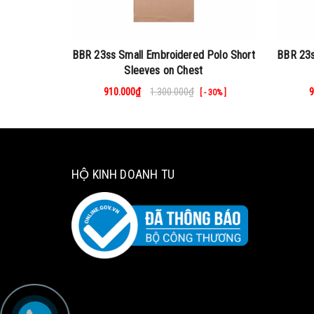
BBR 23ss Small Embroidered Polo Short
BBR 23s
Sleeves on Chest
910.000₫
1.300.000₫
9
[ - 30% ]
HỘ KINH DOANH TU