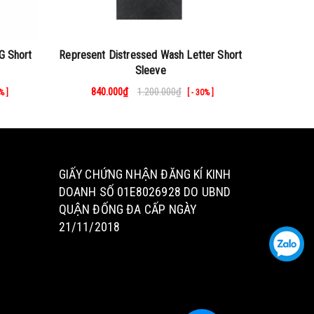
G Short
Represent Distressed Wash Letter Short
Repres
Sleeve
washed 
840.000₫
1.200.000₫
840
% ]
[ - 30% ]
GIẤY CHỨNG NHẬN ĐĂNG KÍ KINH
DOANH SỐ 01E8026928 DO UBND
QUẬN ĐỐNG ĐA CẤP NGÀY
21/11/2018