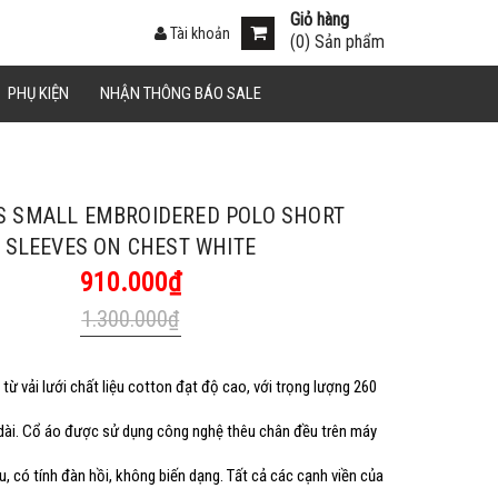
Giỏ hàng
Tài khoản
(
0
) Sản phẩm
án.
PHỤ KIỆN
NHẬN THÔNG BÁO SALE
Sao chép
S SMALL EMBROIDERED POLO SHORT
SLEEVES ON CHEST WHITE
910.000₫
1.300.000₫
Sao chép
ừ vải lưới chất liệu cotton đạt độ cao, với trọng lượng 260
dài. Cổ áo được sử dụng công nghệ thêu chân đều trên máy
u, có tính đàn hồi, không biến dạng. Tất cả các cạnh viền của