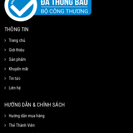
THÔNG TIN
Trang chủ
Giới thiệu
Sản phẩm
Khuyến mãi
Tin tức
Liên hệ
Mã Giảm Giá
Chọn Sao Chép mã giảm giá tương ứng và dán vào phần Mã khuyến mãi ở
HƯỚNG DẪN & CHÍNH SÁCH
trang thanh toán.
Hướng dẫn mua hàng
Thẻ Thành Viên
Mã giảm 15% cho đơn tối thiểu
Sao chép