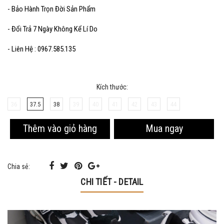
- Bảo Hành Trọn Đời Sản Phẩm
- Đổi Trả 7 Ngày Không Kể Lí Do
- Liên Hệ : 0967.585.135
Kích thước:
36
37.5
38
39
40
41
42
43
44
Mua ngay
Thêm vào giỏ hàng
Chia sẻ:
CHI TIẾT - DETAIL