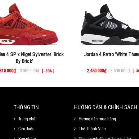
dan 4 SP x Nigel Sylvester ‘Brick
Jordan 4 Retro 'White Thun
By Brick’
.310.000₫
3.300.000₫
2.450.000₫
3.500.000₫
[ - 30% ]
[ - 
THÔNG TIN
HƯỚNG DẪN & CHÍNH SÁCH
Trang chủ
Hướng dẫn mua hàng
Giới thiệu
Thẻ Thành Viên
Sản phẩm
Chính sách đổi trả & hoàn tiền