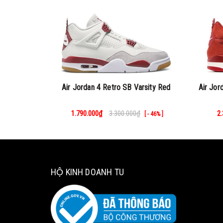
Air Jordan 4 Retro SB Varsity Red
Air Jor
1.790.000₫
3.300.000₫
2
[ - 46% ]
HỘ KINH DOANH TU