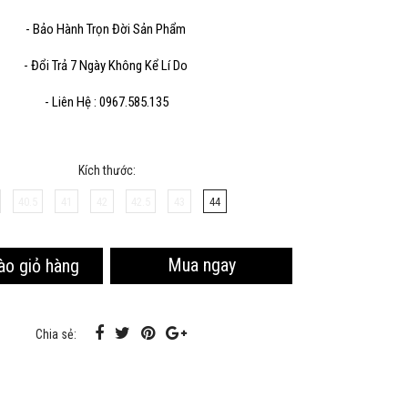
- Bảo Hành Trọn Đời Sản Phẩm
Sao chép
- Đổi Trả 7 Ngày Không Kể Lí Do
- Liên Hệ : 0967.585.135
Kích thước:
40.5
41
42
42.5
43
44
Mua ngay
ào giỏ hàng
Chia sẻ: