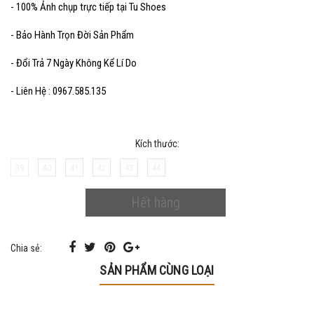
- 100% Ảnh chụp trực tiếp tại Tu Shoes
- Bảo Hành Trọn Đời Sản Phẩm
- Đổi Trả 7 Ngày Không Kể Lí Do
- Liên Hệ : 0967.585.135
Kích thước:
39
40
41
42
43
44
Hết hàng
Chia sẻ:
SẢN PHẨM CÙNG LOẠI