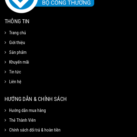
THÔNG TIN
Trang chủ
Giới thiệu
Sản phẩm
Khuyến mãi
Tin tức
Liên hệ
Mã Giảm Giá
Chọn Sao Chép mã giảm giá tương ứng và dán vào phần Mã khuyến mãi ở
HƯỚNG DẪN & CHÍNH SÁCH
trang thanh toán.
Hướng dẫn mua hàng
Thẻ Thành Viên
Mã giảm 15% cho đơn tối thiểu
Sao chép
250k.
Chính sách đổi trả & hoàn tiền
Giảm tối đa 100k