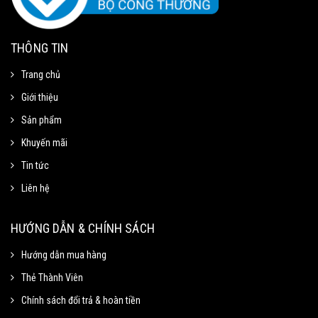
THÔNG TIN
Trang chủ
Giới thiệu
Sản phẩm
Khuyến mãi
Tin tức
Liên hệ
Mã Giảm Giá
Chọn Sao Chép mã giảm giá tương ứng và dán vào phần Mã khuyến mãi ở
HƯỚNG DẪN & CHÍNH SÁCH
trang thanh toán.
Hướng dẫn mua hàng
Thẻ Thành Viên
Mã giảm 15% cho đơn tối thiểu
Sao chép
250k.
Chính sách đổi trả & hoàn tiền
Giảm tối đa 100k